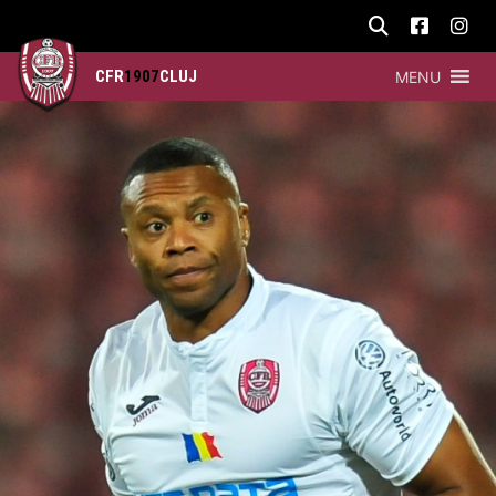
CFR
1907
CLUJ
MENU