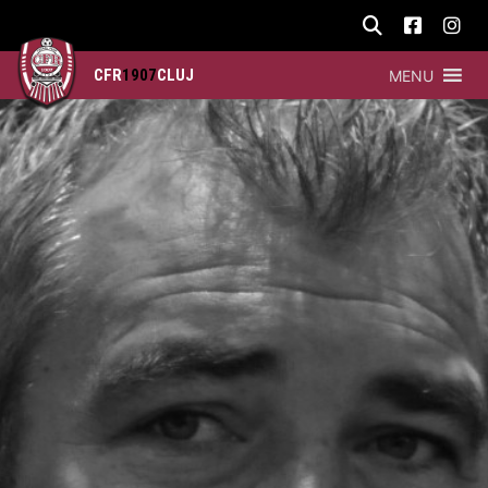
CFR
1907
CLUJ
MENU