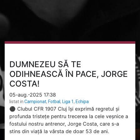
DUMNEZEU SĂ TE
ODIHNEASCĂ ÎN PACE, JORGE
COSTA!
05-aug.-2025 17:38
listat in
Campionat
,
Fotbal
,
Liga 1
,
Echipa
⚫ Clubul CFR 1907 Cluj își exprimă regretul și
profunda tristețe pentru trecerea la cele veșnice a
fostului nostru antrenor, Jorge Costa, care s-a
stins din viață la vârsta de doar 53 de ani.