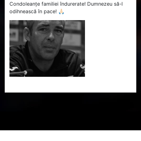
Condoleanțe familiei îndurerate! Dumnezeu să-l
odihnească în pace! 🙏🏻