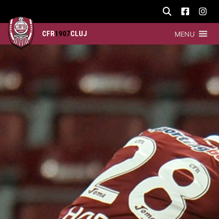
CFR
1907
CLUJ
MENU