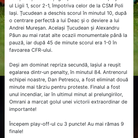
ul Ligii 1, scor 2-1, împotriva celor de la CSM Poli
Iași. Țucudean a deschis scorul în minutul 10, după
o centrare perfectă a lui Deac și o deviere a lui
Andrei Mureșan. Același Țucudean și Alexandru
Păun au mai ratat alte ocazii monumentale până la
pauză, iar după 45 de minute scorul era 1-0 în
favoarea CFR-ului.
Deși am dominat repriza secundă, Iașiul a reușit
egalarea dintr-un penalty, în minutul 84. Antrenorul
echipei noastre, Dan Petrescu, a fost eliminat două
minute mai târziu pentru proteste. Finalul a fost
unul incendiar, iar în ultimul minut al prelungirilor,
Omrani a marcat golul unei victorii extraordinar de
importante!
Începem play-off-ul cu 3 puncte! Au mai rămas 9
finale!