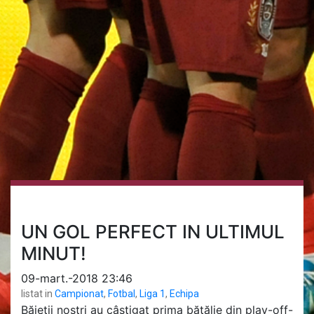
UN GOL PERFECT IN ULTIMUL
MINUT!
09-mart.-2018 23:46
listat in
Campionat
,
Fotbal
,
Liga 1
,
Echipa
Băieții noștri au câștigat prima bătălie din play-off-