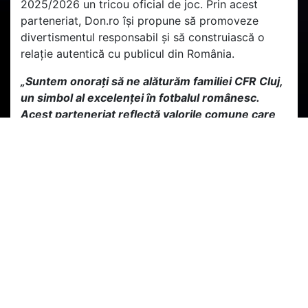
2025/2026 un tricou oficial de joc. Prin acest
parteneriat, Don.ro își propune să promoveze
divertismentul responsabil și să construiască o
relație autentică cu publicul din România.
„Suntem onorați să ne alăturăm familiei CFR Cluj,
un simbol al excelenței în fotbalul românesc.
Acest parteneriat reflectă valorile comune care
ne unesc – performanța, responsabilitatea și
respectul față de comunitate. La Don.ro, ne
asumăm responsabilitatea de a promova un
mediu de divertisment sigur și echilibrat, iar prin
colaborarea cu CFR Cluj ne dorim să transmitem
un mesaj puternic despre importanța jocului
responsabil, atât pe teren, cât și în afara lui.” –
Marius Mirasovici, Country Manager Don.ro
Această colaborare reprezintă mai mult decât un
simplu parteneriat. Este un angajament comun
pentru excelență, inovație și apropierea de