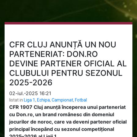
CFR CLUJ ANUNȚĂ UN NOU
PARTENERIAT: DON.RO
DEVINE PARTENER OFICIAL AL
CLUBULUI PENTRU SEZONUL
2025-2026
02-iul.-2025 16:21
listat in
Liga 1
,
Echipa
,
Campionat
,
Fotbal
CFR 1907 Cluj anunță începerea unui parteneriat
cu Don.ro, un brand românesc din domeniul
jocurilor de noroc, care va deveni partener oficial
principal începând cu sezonul competițional
2025–2026 al Ligii 1.