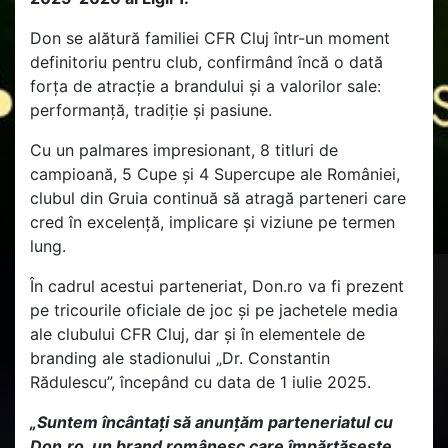
Don se alătură familiei CFR Cluj într-un moment
definitoriu pentru club, confirmând încă o dată
forța de atracție a brandului și a valorilor sale:
performanță, tradiție și pasiune.
Cu un palmares impresionant, 8 titluri de
campioană, 5 Cupe și 4 Supercupe ale României,
clubul din Gruia continuă să atragă parteneri care
cred în excelență, implicare și viziune pe termen
lung.
În cadrul acestui parteneriat, Don.ro va fi prezent
pe tricourile oficiale de joc și pe jachetele media
ale clubului CFR Cluj, dar și în elementele de
branding ale stadionului „Dr. Constantin
Rădulescu”, începând cu data de 1 iulie 2025.
„Suntem încântați să anunțăm parteneriatul cu
Don.ro, un brand românesc care împărtășește