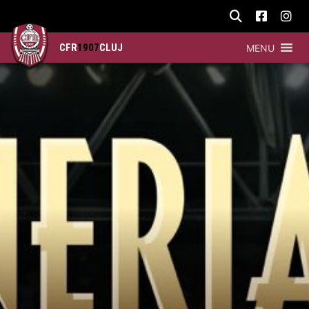
CFR
1907
CLUJ
MENU