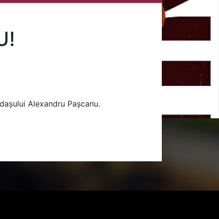
U!
undașului Alexandru Pașcanu.