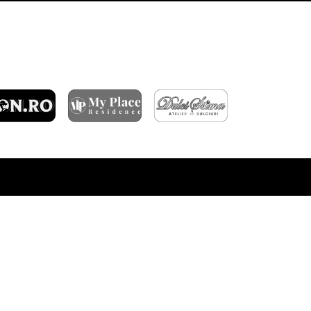
ARTICOLE RECENTE
ÎNFRÂNGERE ÎN GRUIA
DERBY-UL CLUJULUI SE JOACĂ ÎN OCTOMBRIE
FC RAPID – CFR CLUJ 3-1