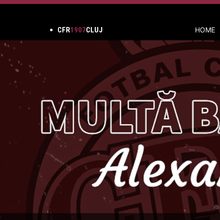
CFR
1907
CLUJ
HOME