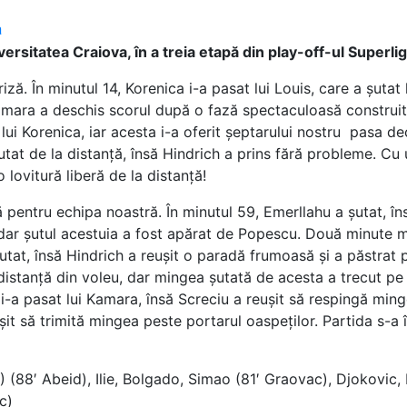
a
ersitatea Craiova, în a treia etapă din play-off-ul Superligi
ză. În minutul 14, Korenica i-a pasat lui Louis, care a șutat 
amara a deschis scorul după o fază spectaculoasă construită
lui Korenica, iar acesta i-a oferit șeptarului nostru pasa dec
 șutat de la distanță, însă Hindrich a prins fără probleme. C
 lovitură liberă de la distanță!
ă pentru echipa noastră. În minutul 59, Emerllahu a șutat, 
 dar șutul acestuia a fost apărat de Popescu. Două minute mai
șutat, însă Hindrich a reușit o paradă frumoasă și a păstrat 
a distanță din voleu, dar mingea șutată de acesta a trecut 
un i-a pasat lui Kamara, însă Screciu a reușit să respingă min
it să trimită mingea peste portarul oaspeților. Partida s-a î
) (88′ Abeid), Ilie, Bolgado, Simao (81′ Graovac), Djokovic, 
c)