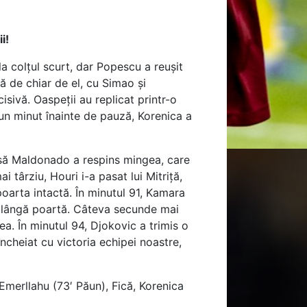
i!
la colțul scurt, dar Popescu a reușit
 de chiar de el, cu Simao și
isivă. Oaspeții au replicat printr-o
u un minut înainte de pauză, Korenica a
însă Maldonado a respins mingea, care
 târziu, Houri i-a pasat lui Mitriță,
poarta intactă. În minutul 91, Kamara
pe lângă poartă. Câteva secunde mai
gea. În minutul 94, Djokovic a trimis o
ncheiat cu victoria echipei noastre,
Emerllahu (73′ Păun), Fică, Korenica