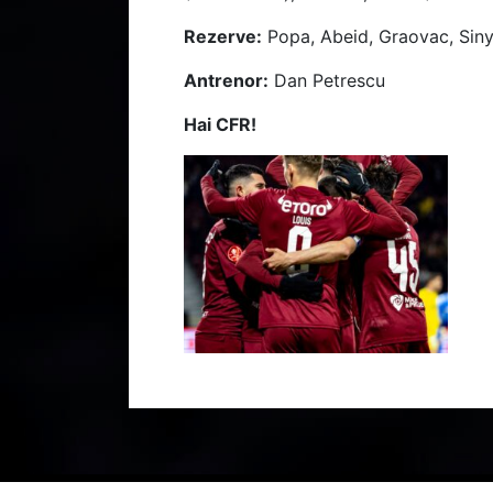
Rezerve:
Popa, Abeid, Graovac, Sinya
Antrenor:
Dan Petrescu
Hai CFR!