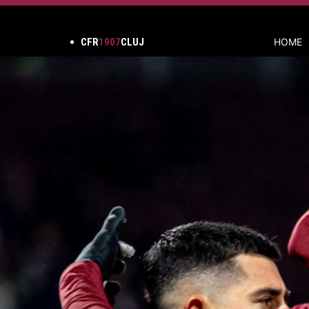
CFR
1907
CLUJ
HOME