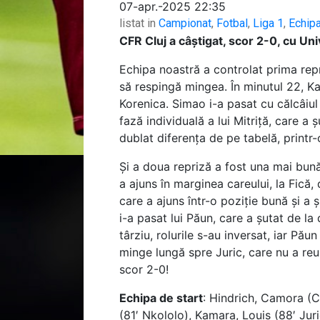
07-apr.-2025 22:35
listat in
Campionat
,
Fotbal
,
Liga 1
,
Echip
CFR Cluj a câștigat, scor 2-0, cu Univ
Echipa noastră a controlat prima repri
să respingă mingea. În minutul 22, K
Korenica. Simao i-a pasat cu călcâiul 
fază individuală a lui Mitriță, care a
dublat diferența de pe tabelă, printr-o
Și a doua repriză a fost una mai bun
a ajuns în marginea careului, la Fică,
care a ajuns într-o poziție bună și a 
i-a pasat lui Păun, care a șutat de l
târziu, rolurile s-au inversat, iar Pă
minge lungă spre Juric, care nu a reuș
scor 2-0!
Echipa de start
: Hindrich, Camora (C
(81′ Nkololo), Kamara, Louis (88′ Juri