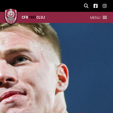
CFR
1907
CLUJ
MENU