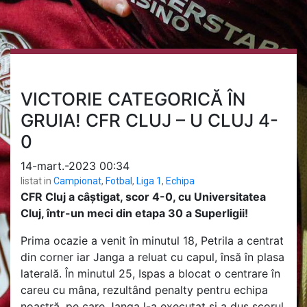
VICTORIE CATEGORICĂ ÎN
GRUIA! CFR CLUJ – U CLUJ 4-
0
14-mart.-2023 00:34
listat in
Campionat
,
Fotbal
,
Liga 1
,
Echipa
CFR Cluj a câștigat, scor 4-0, cu Universitatea
Cluj, într-un meci din etapa 30 a Superligii!
Prima ocazie a venit în minutul 18, Petrila a centrat
din corner iar Janga a reluat cu capul, însă în plasa
laterală. În minutul 25, Ispas a blocat o centrare în
careu cu mâna, rezultând penalty pentru echipa
noastră, pe care Janga l-a executat și a dus scorul