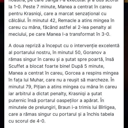
la 1-0. Peste 7 minute, Manea a centrat în careu
pentru Krasniqi, care a marcat senzațional cu
călcâiul. În minutul 42, Remacle a atins mingea în
careu cu mâna, făcând astfel al 2-lea penalty al
meciului, pe care Manea l-a transformat în 3-0.
A doua repriză a început cu o intervenție excelentă
al portarului nostru, în minutul 50, Goranov a
rămas singur în careu și a șutat spre poartă, însă
Scuffet a blocat foarte bine! După 5 minute,
Manea a centrat în careu, Gorcea a respins mingea
în fața lui Muhar, care nu a reușit să marcheze. În
minutul 79, Pițian a atins mingea cu mâna în careu
iar arbitrul a dictat penalty, Krasniqi a șutat
puternic însă portarul oaspeților a apărat. În
minutele de prelungiri, Braun i-a trimis lui Bîrligea,
care a rămas singur cu portarul și a închis tabela
cu scorul de 4-0.