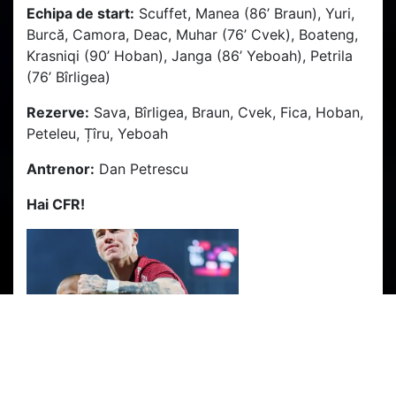
Echipa de start:
Scuffet, Manea (86’ Braun), Yuri,
Burcă, Camora, Deac, Muhar (76’ Cvek), Boateng,
Krasniqi (90’ Hoban), Janga (86’ Yeboah), Petrila
(76’ Bîrligea)
Rezerve:
Sava, Bîrligea, Braun, Cvek, Fica, Hoban,
Peteleu, Țîru, Yeboah
Antrenor:
Dan Petrescu
Hai CFR!