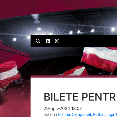
BILETE PENTR
29-apr.-2024 18:07
listat in
Echipa
,
Campionat
,
Fotbal
,
Liga 