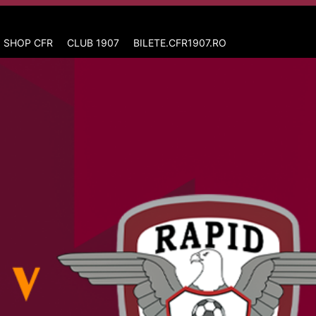
 SHOP CFR
CLUB 1907
BILETE.CFR1907.RO