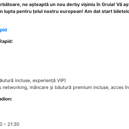
 sărbătoare, ne așteaptă un nou derby vișiniu în Gruia! Vă 
 în lupta pentru țelul nostru european! Am dat start bilete
apid
Rapid:
ăutură incluse, experiență VIP)
s networking, mâncare și băutură premium incluse, acces în
adion:
0 – 21:30