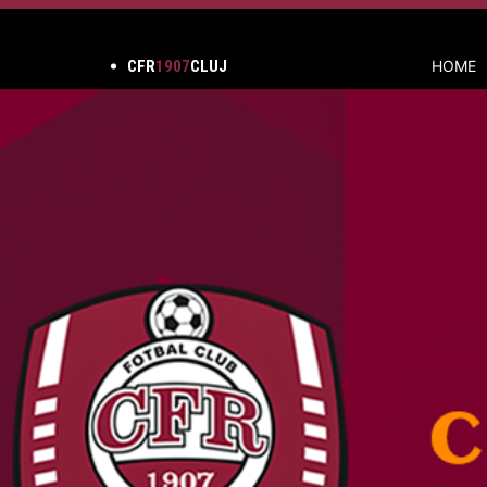
CFR
1907
CLUJ
HOME