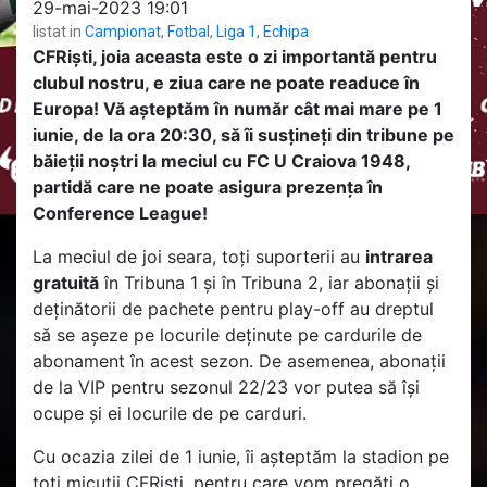
29-mai-2023 19:01
listat in
Campionat
,
Fotbal
,
Liga 1
,
Echipa
CFRiști, joia aceasta este o zi importantă pentru
clubul nostru, e ziua care ne poate readuce în
Europa! Vă așteptăm în număr cât mai mare pe 1
iunie, de la ora 20:30, să îi susțineți din tribune pe
băieții noștri la meciul cu FC U Craiova 1948,
partidă care ne poate asigura prezența în
Conference League!
La meciul de joi seara, toți suporterii au
intrarea
gratuită
în Tribuna 1 și în Tribuna 2, iar abonații și
deținătorii de pachete pentru play-off au dreptul
să se așeze pe locurile deținute pe cardurile de
abonament în acest sezon. De asemenea, abonații
de la VIP pentru sezonul 22/23 vor putea să își
ocupe și ei locurile de pe carduri.
Cu ocazia zilei de 1 iunie, îi așteptăm la stadion pe
toți micuții CFRiști, pentru care vom pregăti o