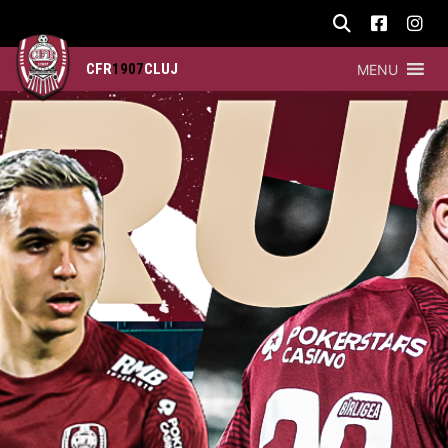
CFR
1907
CLUJ
MENU