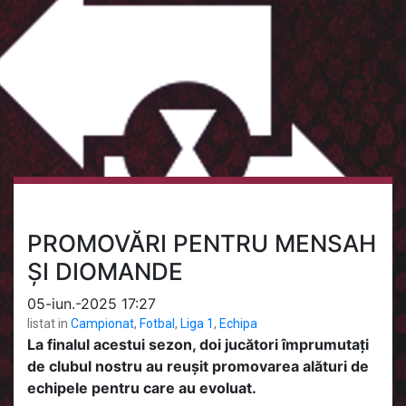
PROMOVĂRI PENTRU MENSAH
ȘI DIOMANDE
05-iun.-2025 17:27
listat in
Campionat
,
Fotbal
,
Liga 1
,
Echipa
La finalul acestui sezon, doi jucători împrumutați
de clubul nostru au reușit promovarea alături de
echipele pentru care au evoluat.