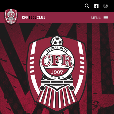
CFR
1907
CLUJ
MENU