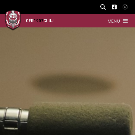
CFR
1907
CLUJ
MENU