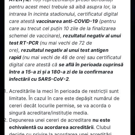
pentru acest meci trebuie să aibă asupra lor, la
intrarea în incinta stadionului, certificatul digital
care atestă
vaccinarea
anti-COVID-19
(pentru
care au trecut cel puțin 10 zile de la finalizarea
schemei de vaccinare),
rezultatul negativ al unui
test RT-PCR
(nu mai vechi de 72 de
ore),
rezultatul negativ al unui test antigen
rapid
(nu mai vechi de 48 de ore) sau certificatul
digital care atestă că
se află în perioada cuprinsă
între a 15-a zi și a 180-a zi de la confirmarea
infectării cu SARS-CoV-2
.
Acreditările la meci în perioada de restricții sunt
limitate. În cazul în care este depășit numărul de
cereri decât locurile permise, se va acorda o
singură acreditare/instituție media.
Depunerea unei cereri de acreditare
nu este
echivalentă cu acordarea acreditării
. Clubul
decide cu privire la acordarea unei acreditări.