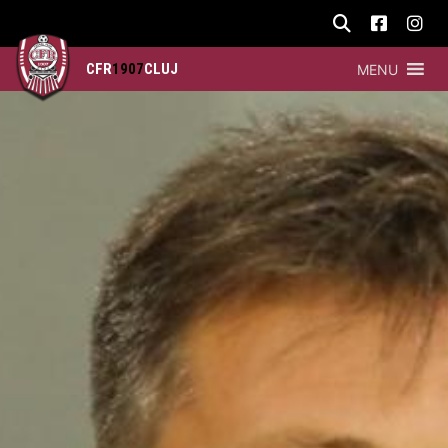
CFR
1907
CLUJ
MENU