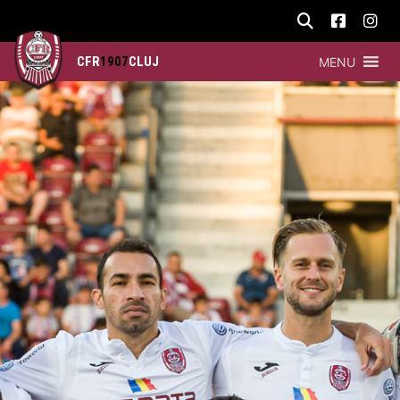
CFR
1907
CLUJ
MENU