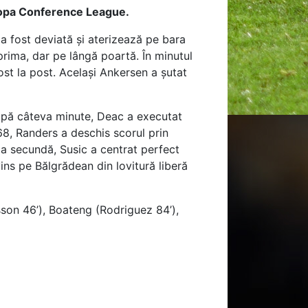
uropa Conference League.
a fost deviată și aterizează pe bara
 prima, dar pe lângă poartă. În minutul
ost la post. Același Ankersen a șutat
upă câteva minute, Deac a executat
 68, Randers a deschis scorul prin
iza secundă, Susic a centrat perfect
vins pe Bălgrădean din lovitură liberă
son 46’), Boateng (Rodriguez 84’),