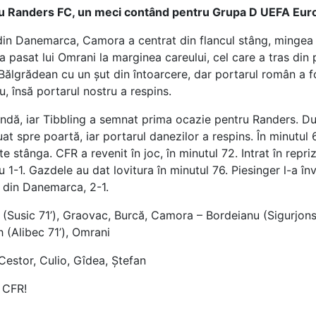
, cu Randers FC, un meci contând pentru Grupa D UEFA E
din Danemarca, Camora a centrat din flancul stâng, mingea 
-a pasat lui Omrani la marginea careului, cel care a tras din
Bălgrădean cu un șut din întoarcere, dar portarul român a f
u, însă portarul nostru a respins.
undă, iar Tibbling a semnat prima ocazie pentru Randers. D
uat spre poartă, iar portarul danezilor a respins. În minutul
e stânga. CFR a revenit în joc, în minutul 72. Intrat în repr
1-1. Gazdele au dat lovitura în minutul 76. Piesinger l-a în
ii din Danemarca, 2-1.
Susic 71’), Graovac, Burcă, Camora – Bordeianu (Sigurjons
 (Alibec 71’), Omrani
Cestor, Culio, Gîdea, Ștefan
 CFR!