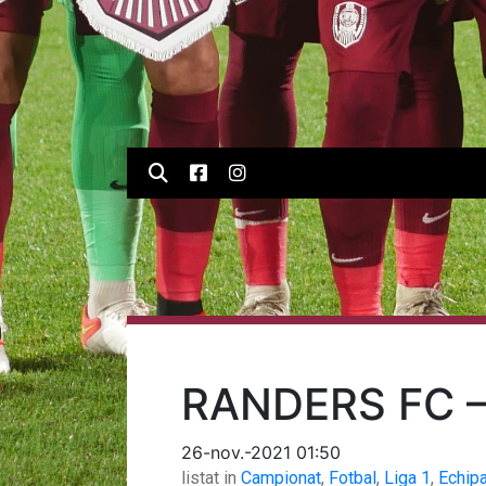
RANDERS FC –
26-nov.-2021 01:50
listat in
Campionat
,
Fotbal
,
Liga 1
,
Echip