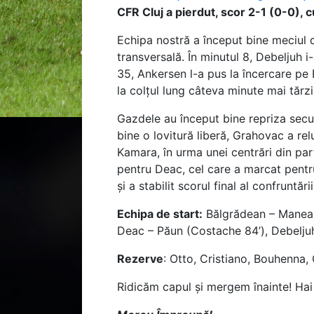
CFR Cluj a pierdut, scor 2-1 (0-0)
Echipa nostră a început bine meciul 
transversală. În minutul 8, Debeljuh i
35, Ankersen l-a pus la încercare pe 
la colțul lung câteva minute mai tărzi
Gazdele au început bine repriza sec
bine o lovitură liberă, Grahovac a rel
Kamara, în urma unei centrări din part
pentru Deac, cel care a marcat pentru 
și a stabilit scorul final al confruntăr
Echipa de start
:
Bălgrădean – Manea (
Deac – Păun (Costache 84’), Debeljuh
Rezerve
:
Otto, Cristiano, Bouhenna, 
Ridicăm capul și mergem înainte! Hai