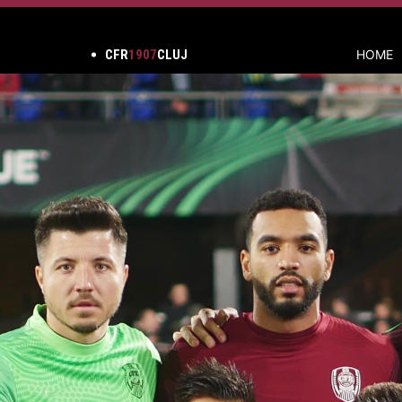
CFR
1907
CLUJ
HOME