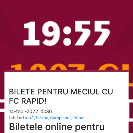
BILETE PENTRU MECIUL CU
FC RAPID!
14-feb.-2022 15:36
listat in
Liga 1
,
Echipa
,
Campionat
,
Fotbal
Biletele online pentru