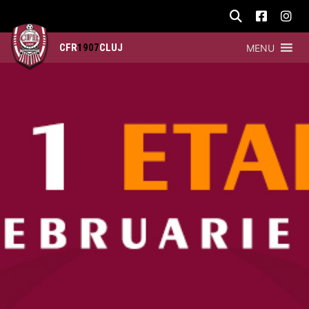
CFR
1907
CLUJ
MENU