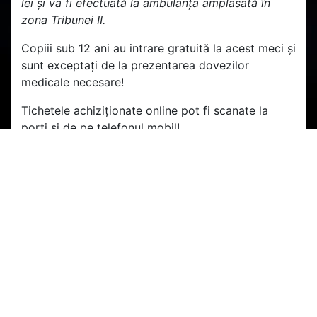
lei și va fi efectuată la ambulanța amplasată în
zona Tribunei II.
Copiii sub 12 ani au intrare gratuită la acest meci și
sunt exceptați de la prezentarea dovezilor
medicale necesare!
Tichetele achiziționate online pot fi scanate la
porți și de pe telefonul mobil!
Vă reamintim că purtarea măștii este obligatorie în
incinta stadionului.