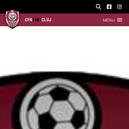
CFR
1907
CLUJ
MENU