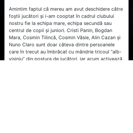
Amintim faptul că mereu am avut deschidere către
foștii jucători și i-am cooptat în cadrul clubului
nostru fie la echipa mare, echipa secundă sau
centrul de copii și juniori. Cristi Panin, Bogdan
Mara, Cosmin Tilincă, Cosmin Văsie, Alin Cazan și
Nuno Claro sunt doar câteva dintre persoanele
care în trecut au îmbrăcat cu mândrie tricoul “alb-
vișiniu” din postura de jucători, iar acum activează
în cadrul clubului pe alte funcții.
Clubul CFR 1907 Cluj își va respecta toate
obligațiile față de antrenorul Alin Minteuan până în
ultima zi a contractului său.
În ceea ce îl privește pe Giedrius Arlauskis, clubul
nostru dorește să facă următoarele precizări:
Giedrius Arlauskis, portarul echipei noastre, se află
sub contract cu CFR 1907 Cluj până la finalul
acestui sezon, iar după ridicarea restricțiilor de