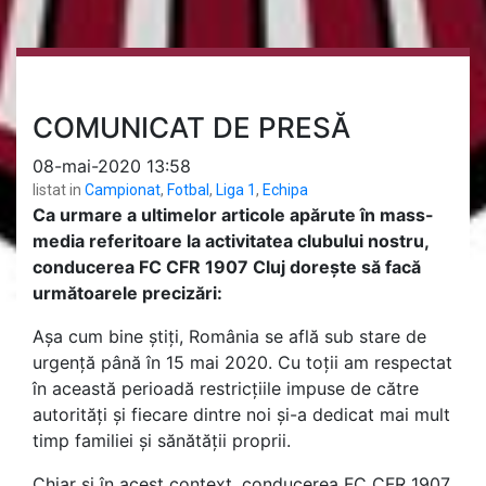
COMUNICAT DE PRESĂ
08-mai-2020 13:58
listat in
Campionat
,
Fotbal
,
Liga 1
,
Echipa
Ca urmare a ultimelor articole apărute în mass-
media referitoare la activitatea clubului nostru,
conducerea FC CFR 1907 Cluj dorește să facă
următoarele precizări:
Așa cum bine știți, România se află sub stare de
urgență până în 15 mai 2020. Cu toții am respectat
în această perioadă restricțiile impuse de către
autorități și fiecare dintre noi și-a dedicat mai mult
timp familiei și sănătății proprii.
Chiar și în acest context, conducerea FC CFR 1907