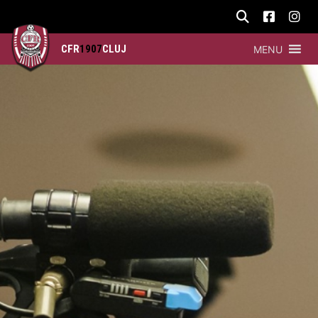
CFR
1907
CLUJ
MENU