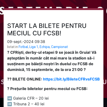
START LA BILETE PENTRU
MECIUL CU FCSB!
09-sept.-2024 09:38
listat in
Fotbal
,
Liga 1
,
Echipa
,
Campionat
? CFRiști, derby-ul etapei 9 se joacă în Gruia! Vă
așteptăm în număr cât mai mare la stadion să-i
susținem pe băieții noștri în duelul cu FCSB de
duminică, 15 septembrie, de la ora 21:00 ?
?? BILETE ONLINE:
https://bit.ly/BileteCFRvsFCSB
?️ Prețurile biletelor pentru meciul cu FCSB:
➡️ Galeria CFR – 20 lei
➡️ Tribuna 2 – 40 lei