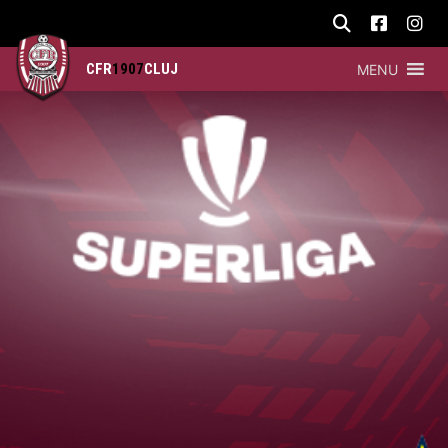
CFR
1907
CLUJ
MENU