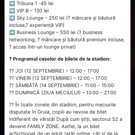
➡️ Tribuna 1 -45 lei
➡️ VIP B – 130 lei
➡️ Sky Lounge – 250 lei (?️ mâncare și băutură
incluse,? experiență VIP)
➡️ Business Lounge – 550 lei (? business
networking, ?️ mâncare și băutură premium incluse,
?️ acces într-un lounge privat)
? Programul caselor de bilete de la stadion:
?? JOI (12 SEPTEMBRIE) – 12:00 – 17:00
?? VINERI (13 SEPTEMBRIE) – 12:00 – 17:00
?? SÂMBĂTĂ (14 SEPTEMBRIE) – 11:00 – 15:00
?? DUMINICĂ (ZIUA MECIULUI) – 13:00 – 21:00
?? În toate zonele din stadion, pentru meciurile
disputate în Gruia, copiii au nevoie de bilet
indiferent de vârstă! După cum știți, sectorul 52 a
devenit FAMILY ZONE. Astfel, la un bilet
achiziționat de un adult (atât online, cât și de la