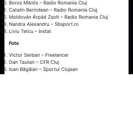
Boros Miklós – Radio Romania Cluj
Catalin Berindean – Radio Romania Cluj
Moldován Árpád Zsolt – Radio Romania Cluj
Nandra Alexandru – Sbsport.ro
Liviu Tetcu – Instat
Foto
Victor Serban – Freelancer
Dan Tautan – CFR Cluj
Ioan Băgăian – Sportul Clujean
Riti József Attila – Freelancer
Dan Bodea – Transilvania Reporter
Gabor Istvan-Gabor – Freelancer
Flaviu Buboi – Sport Pictures
Gheorghe Marchis – Freelancer
DE REȚINUT! Reprezentanții mass-media vor
avea acces la această partidă doar pe baza cărții
de identitate sau a legimitației de presă valabilă