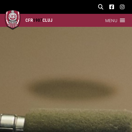
CFR
1907
CLUJ
MENU