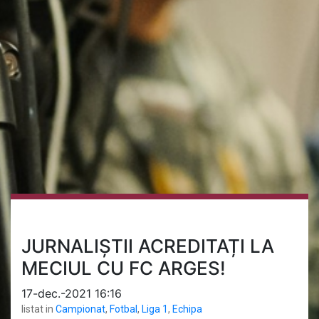
JURNALIȘTII ACREDITAȚI LA
MECIUL CU FC ARGES!
17-dec.-2021 16:16
listat in
Campionat
,
Fotbal
,
Liga 1
,
Echipa