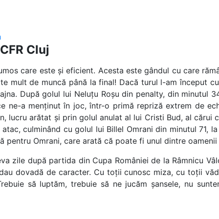
a
 CFR Cluj
umos care este și eficient. Acesta este gândul cu care răm
e mult de muncă până la final! Dacă turul l-am început cu
ajna. După golul lui Neluțu Roșu din penalty, din minutul 34
e ne-a menținut în joc, într-o primă repriză extrem de ec
, lucru arătat și prin golul anulat al lui Cristi Bud, al cărui
atac, culminând cu golul lui Billel Omrani din minutul 71, l
ă pentru Omrani, care arată că poate fi unul dintre oamenii
teva zile după partida din Cupa României de la Râmnicu Vâlc
 dau dovadă de caracter. Cu toții cunosc miza, cu toții vă
. Trebuie să luptăm, trebuie să ne jucăm șansele, nu sunte