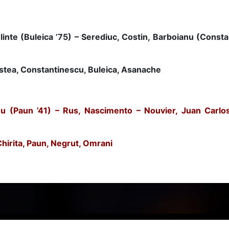
linte (Buleica ’75) – Serediuc, Costin, Barboianu (Cons
istea, Constantinescu, Buleica, Asanache
eu (Paun ’41) – Rus, Nascimento – Nouvier, Juan Carl
hirita, Paun, Negrut, Omrani