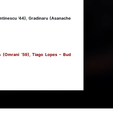
tantinescu ’44), Gradinaru (Asanache
os (Omrani ’59), Tiago Lopes – Bud