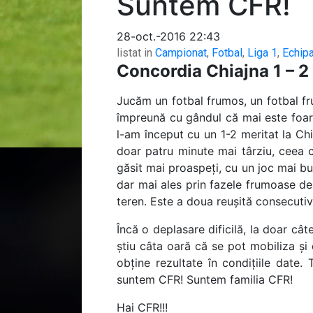
Suntem CFR!
28-oct.-2016 22:43
listat in
Campionat
,
Fotbal
,
Liga 1
,
Echip
Concordia Chiajna 1 – 2
Jucăm un fotbal frumos, un fotbal fr
împreună cu gândul că mai este foart
l-am început cu un 1-2 meritat la Chi
doar patru minute mai târziu, ceea c
găsit mai proaspeți, cu un joc mai bun
dar mai ales prin fazele frumoase de 
teren. Este a doua reușită consecutiv
Încă o deplasare dificilă, la doar câ
știu câta oară că se pot mobiliza și
obține rezultate în condițiile date
suntem CFR! Suntem familia CFR!
Hai CFR!!!