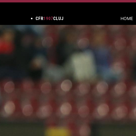
CFR
1907
CLUJ
HOME