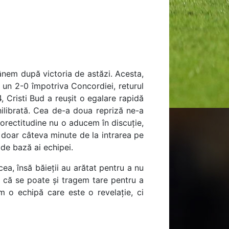
ânem după victoria de astăzi. Acesta,
 un 2-0 împotriva Concordiei, returul
, Cristi Bud a reușit o egalare rapidă
hilibrată. Cea de-a doua repriză ne-a
 corectitudine nu o aducem în discuție,
a doar câteva minute de la intrarea pe
 de bază ai echipei.
ea, însă băieții au arătat pentru a nu
d că se poate și tragem tare pentru a
m o echipă care este o revelație, ci