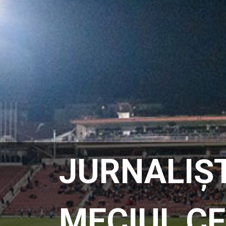
JURNALIȘT
MECIUL CF