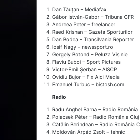
Dan Tăuțan – Mediafax
Gábor István-Gábor – Tribuna CFR
Andreea Peter – freelancer
Raed Krishan – Gazeta Sporturilor
Dan Bodea – Transilvania Reporter
Iosif Nagy – newssport.ro
Gergely Botond – Peluza Vișinie
Flaviu Buboi – Sport Pictures
Victor-Emil Șerban – AISCP
Ovidiu Bujor – Fix Aici Media
Emanuel Turbuc – bistosh.com
Radio
Radu Anghel Barna – Radio România A
Polacsek Péter – Radio România Cluj
Cătălin Berindean – Radio România C
Moldován Árpád Zsolt – tehnic