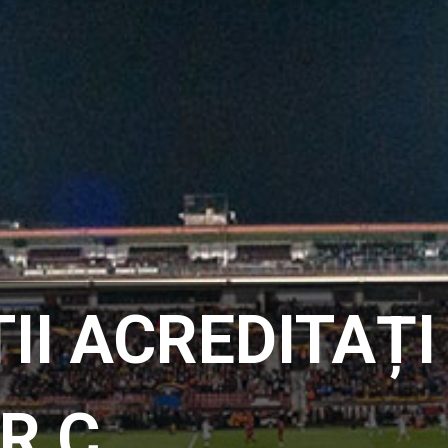
II ACREDITAȚI
R C …