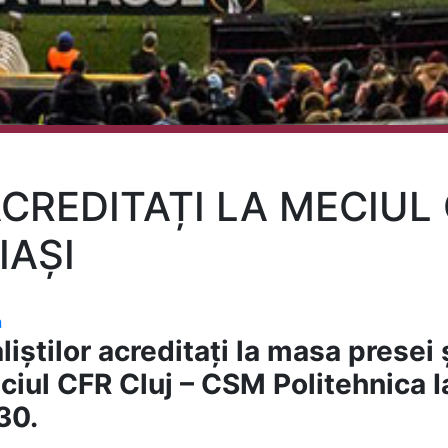
ACREDITAȚI LA MECIUL 
IAȘI
a
liștilor acreditați la masa presei ș
ciul CFR Cluj – CSM Politehnica Ia
30.