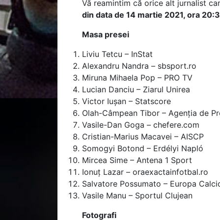
Vă reamintim că orice alt jurnalist c
din data de 14 martie 2021, ora 20:
Masa presei
Liviu Tetcu – InStat
Alexandru Nandra – sbsport.ro
Miruna Mihaela Pop – PRO TV
Lucian Danciu – Ziarul Unirea
Victor Iușan – Statscore
Olah-Câmpean Tibor – Agenția de Pr
Vasile-Dan Goga – chefere.com
Cristian-Marius Macavei – AISCP
Somogyi Botond – Erdélyi Napló
Mircea Sime – Antena 1 Sport
Ionuț Lazar – oraexactainfotbal.ro
Salvatore Possumato – Europa Calci
Vasile Manu – Sportul Clujean
Fotografi