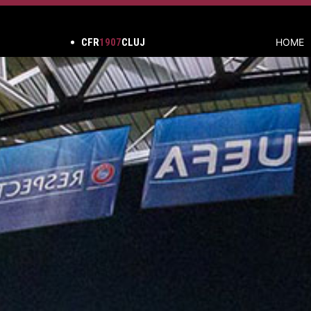
CFR
1907
CLUJ
HOME