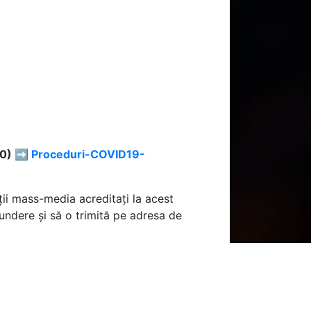
20) ➡️
Proceduri-COVID19-
ții mass-media acreditați la acest
undere și să o trimită pe adresa de
ul „Dr. Constantin Rădulescu” și
va trece prin triajul epidemiologic.