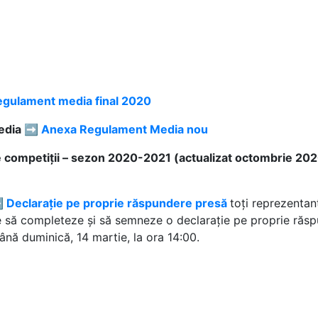
egulament media final 2020
Media ➡️
Anexa Regulament Media nou
re competiții – sezon 2020-2021 (actualizat octombrie 20
➡️
Declarație pe proprie răspundere presă
toți reprezentan
uie să completeze și să semneze o declarație pe proprie răsp
nă duminică, 14 martie, la ora 14:00.
purta mască de protecție din momentul intrării în Stadion
incinta arenei.
 la poarta de la Tribuna 2, unde fiecare reprezentant media 