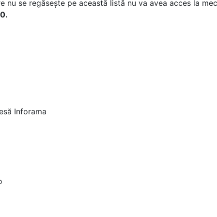
are nu se regăsește pe această listă nu va avea acces la me
30.
esă Inforama
o