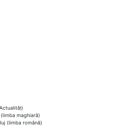
ctualități
 (limba maghiară)
luj (limba română)