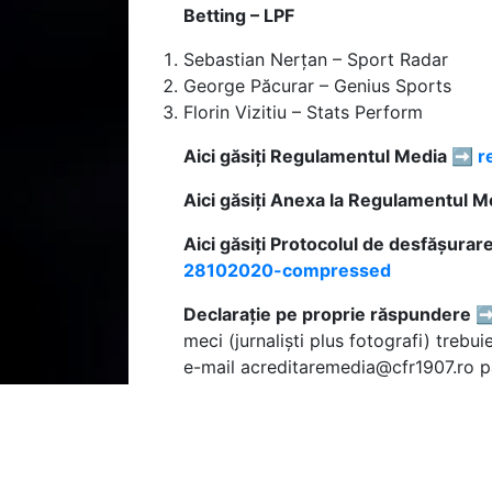
Betting – LPF
Sebastian Nerțan – Sport Radar
George Păcurar – Genius Sports
Florin Vizitiu – Stats Perform
Aici găsiți Regulamentul Media ➡️
r
Aici găsiți Anexa la Regulamentul 
Aici găsiți Protocolul de desfășura
28102020-compressed
Declarație pe proprie răspundere 
meci (jurnaliști plus fotografi) treb
e-mail acreditaremedia@cfr1907.ro pâ
Toti reprezentanții mass-media vor 
până în momentul în care vor părăsi 
Accesul presei se va face
exclusiv
pe