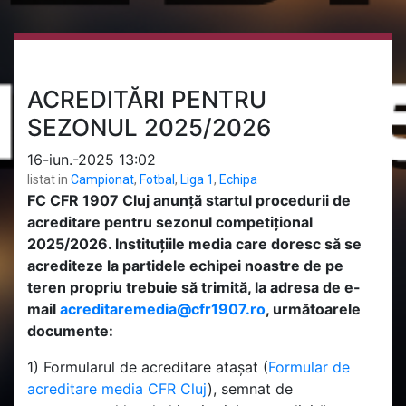
ACREDITĂRI PENTRU
SEZONUL 2025/2026
16-iun.-2025 13:02
listat in
Campionat
,
Fotbal
,
Liga 1
,
Echipa
FC CFR 1907 Cluj anunţă startul procedurii de
acreditare pentru sezonul competițional
2025/2026. Instituțiile media care doresc să se
acrediteze la partidele echipei noastre de pe
teren propriu trebuie să trimită, la adresa de e-
mail
acreditaremedia@cfr1907.ro
, următoarele
documente:
1) Formularul de acreditare atașat (
Formular de
acreditare media CFR Cluj
), semnat de