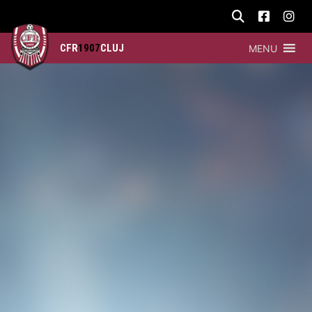
CFR
1907
CLUJ
MENU