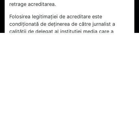
retrage acreditarea.
Folosirea legitimației de acreditare este
condiționată de deținerea de către jurnalist a
calității de delegat al instituției media care a
solicitat acreditarea.
În situația în care unul dintre jurnaliștii acreditați își
va înceta activitatea la instituția mass-media în
numele căreia a obținut acreditarea, reprezentanții
instituției sunt obligați să ne comunice acest lucru
în scris. În această situație încetează de drept
efectele acreditării pentru persoana a cărei
activitate la instituția de presă a încetat,
nemaiavând dreptul de a folosi legitimația de
acreditare ce i-a fost emisă. În măsura în care este
interesată de delegarea unui alt jurnalist, instituția
media în cauză va desemna și va comunica în scris
clubului datele noului delegat în vederea eliberării