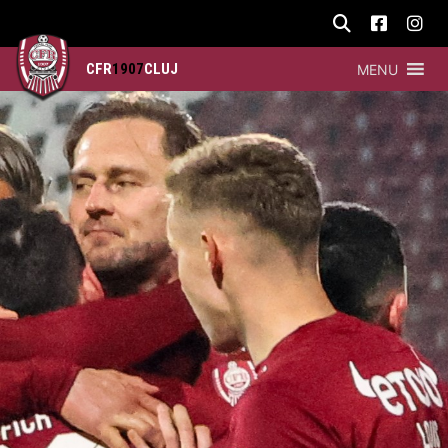
CFR
1907
CLUJ
MENU