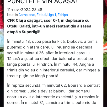
PUNCTELE VIN ACASĂ!
11-nov.-2024 23:48
listat in
Campionat
,
Fotbal
,
Liga 1
,
Echipa
CFR Cluj a câștigat, scor 0-1, în deplasare cu
Oțelul Galați, într-un meci restant din a șasea
etapă a Superligii!
În minutul 18, după pasa lui Fică, Djokovic a trimis
puternic din afara careului, reușind să deschidă
scorul! În minutul 26, aflat în interiorul careului,
Tănasă a șutat cu efect, dar balonul a trecut pe
lângă poarta lui Hindrich. În minutul 44, Angha a
trimis din voleu din interiorul careului, dar mingea a
trecut puțin pe lângă poartă.
În repriza secundă, în minutul 62, Bourard a centrat
din corner, Juric a deviat balonul, dar portarul
nostru a avut o intervenție excelentă și a respins în
corner. În minutul 81, Lameira a trimis puternic de