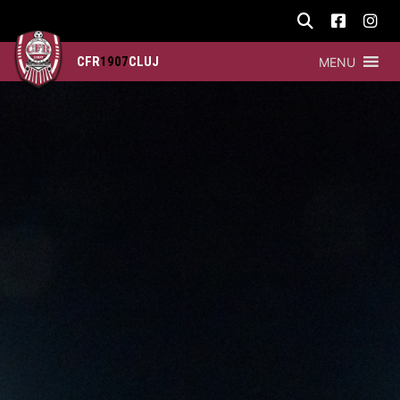
CFR
1907
CLUJ
MENU