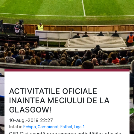
ACTIVITATILE OFICIALE
INAINTEA MECIULUI DE LA
GLASGOW!
10-aug.-2019 22:27
listat in
Echipa
,
Campionat
,
Fotbal
,
Liga 1
CFR Cluj anunță programarea activităților oficiale