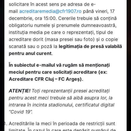
solicitare în acest sens pe adresa de e-
mail
acreditaremedia@cfr1907.ro
până vineri, 17
decembrie, ora 15:00. Cererile trebuie să conțină
obligatoriu numele și prenumele dumneavoastră,
instituția media pe care o reprezentați, tipul de
acreditare dorit (masa presei sau foto) și o copie
scanată sau o poză la
legitimația de presă valabilă
pentru anul curent
.
În subiectul e-mailul vă rugăm să menționați
meciul pentru care solicitați acreditare (ex:
Acreditare CFR Cluj – FC Argeș
).
ATENȚIE!
Toți reprezentanții presei acreditați
pentru acest meci trebuie să aibă asupra lor, la
intrarea în incinta stadionului, certificatul digital
“Covid 19”.
Acreditările la meci în perioada de restricții sunt
limitate. În cazul în care este depășit numărul de