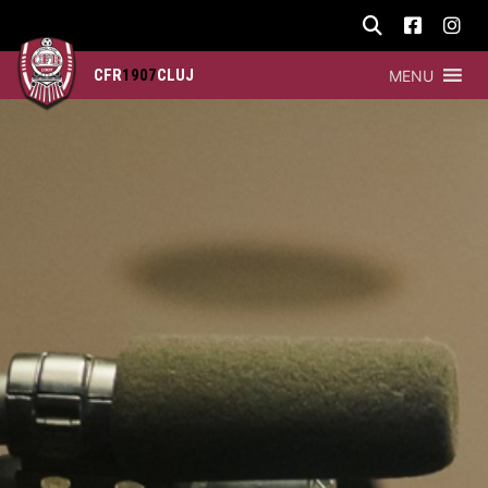
CFR
1907
CLUJ
MENU