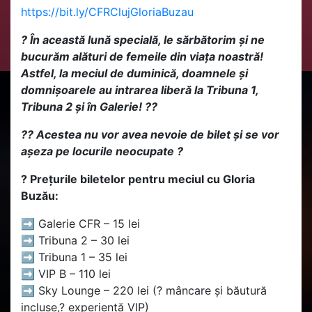
https://bit.ly/CFRClujGloriaBuzau
? În această lună specială, le sărbătorim și ne
bucurăm alături de femeile din viața noastră!
Astfel, la meciul de duminică, doamnele și
domnișoarele au intrarea liberă la Tribuna 1,
Tribuna 2 și în Galerie! ??
??
Acestea nu vor avea nevoie de bilet și se vor
așeza pe locurile neocupate
?
?️ Prețurile biletelor pentru meciul cu Gloria
Buzău:
➡️ Galerie CFR – 15 lei
➡️ Tribuna 2 – 30 lei
➡️ Tribuna 1 – 35 lei
➡️ VIP B – 110 lei
➡️ Sky Lounge – 220 lei (?️ mâncare și băutură
incluse,? experiență VIP)