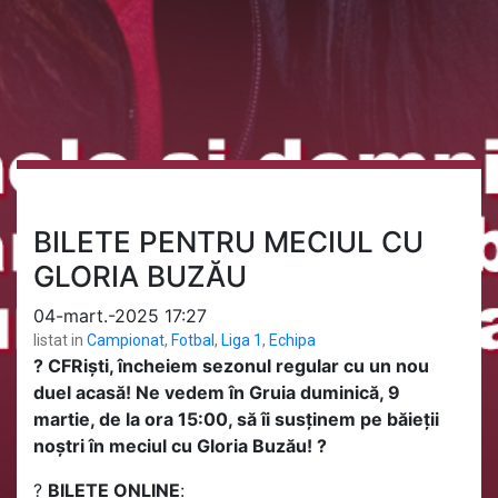
BILETE PENTRU MECIUL CU
GLORIA BUZĂU
04-mart.-2025 17:27
listat in
Campionat
,
Fotbal
,
Liga 1
,
Echipa
? CFRiști, încheiem sezonul regular cu un nou
duel acasă! Ne vedem în Gruia duminică, 9
martie, de la ora 15:00, să îi susținem pe băieții
noștri în meciul cu Gloria Buzău! ?
?️
BILETE ONLINE
: