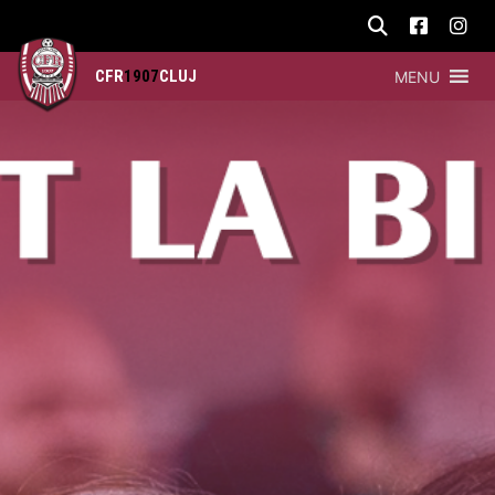
CFR
1907
CLUJ
MENU