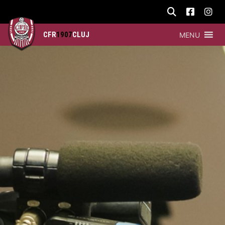
CFR
1907
CLUJ
MENU