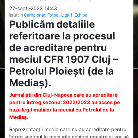
27-sept.-2022 14:43
listat in
Campionat
,
Fotbal
,
Liga 1
,
Echipa
Publicăm detaliile
referitoare la procesul
de acreditare pentru
meciul CFR 1907 Cluj –
Petrolul Ploiești (de la
Mediaș).
Jurnaliștii din Cluj-Napoca care au acreditare
pentru întreg sezonul 2022/2023 au acces pe
baza legitimatiilor la meciul cu Petrolul de la
Mediaș.
Reprezentanții media care nu au acreditare pentru
întreg sezonul la meciurile echipei noastre și vor să