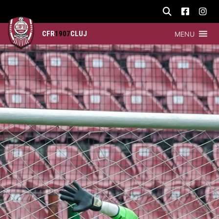
CFR
1907
CLUJ
MENU