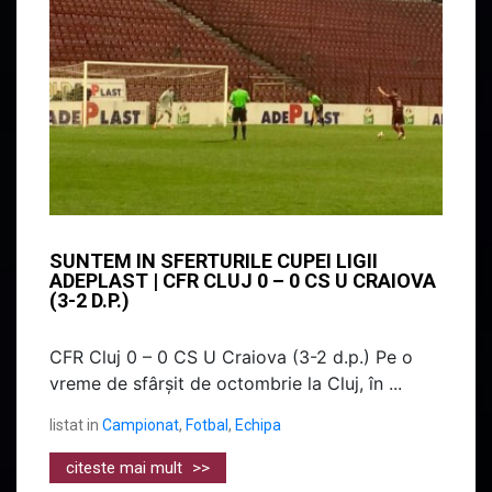
SUNTEM IN SFERTURILE CUPEI LIGII
ADEPLAST | CFR CLUJ 0 – 0 CS U CRAIOVA
(3-2 D.P.)
CFR Cluj 0 – 0 CS U Craiova (3-2 d.p.) Pe o
vreme de sfârșit de octombrie la Cluj, în ...
listat in
Campionat
,
Fotbal
,
Echipa
citeste mai mult
>>