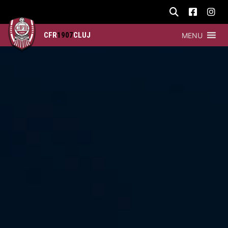
CFR
1907
CLUJ
MENU