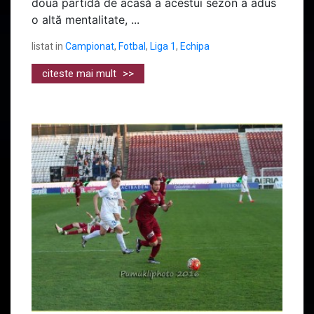
doua partidă de acasă a acestui sezon a adus
o altă mentalitate, ...
listat in
Campionat
,
Fotbal
,
Liga 1
,
Echipa
citeste mai mult
>>