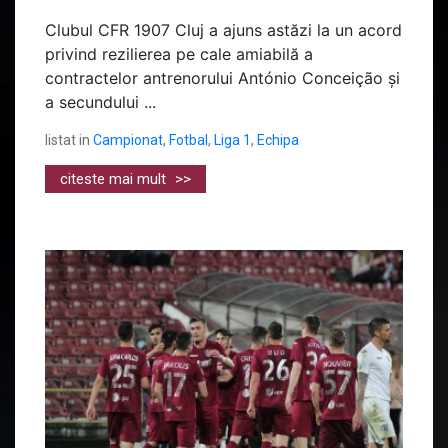
Clubul CFR 1907 Cluj a ajuns astăzi la un acord
privind rezilierea pe cale amiabilă a
contractelor antrenorului António Conceição și
a secundului ...
listat in
Campionat
,
Fotbal
,
Liga 1
,
Echipa
citeste mai mult
>>