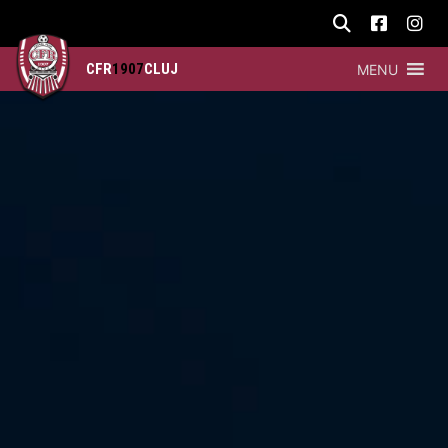
CFR
1907
CLUJ
MENU