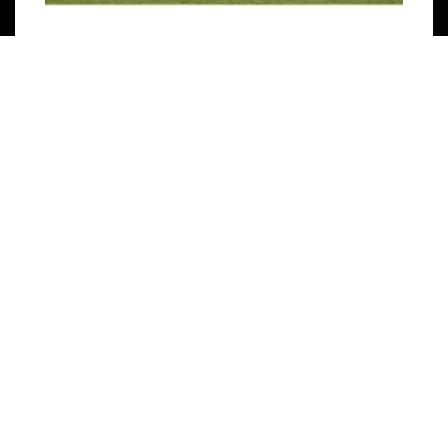
CONCORDIA 2 – 1 CFR CLUJ | APROAPE DE
O NOUA REVENIRE
Concordia Chiajna 2 – 1 CFR Cluj După o
săptămână de vis, băieții noștri au
revenit înapoi la Play-Out-ul Ligii 1, ...
listat in
Campionat
,
Fotbal
,
Liga 1
,
Echipa
citeste mai mult
>>