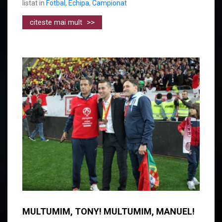
listat in
Fotbal
,
Echipa
,
Campionat
citeste mai mult
>>
MULTUMIM, TONY! MULTUMIM, MANUEL!