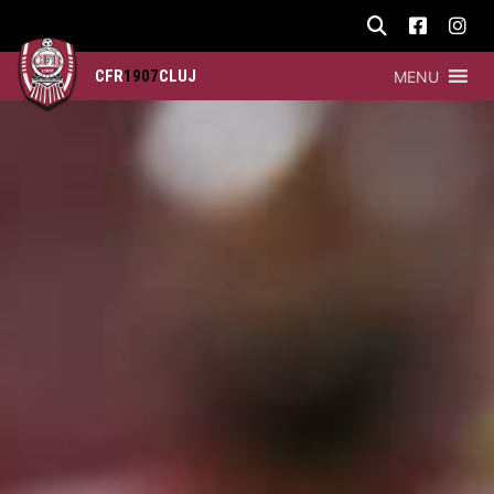
CFR
1907
CLUJ
MENU