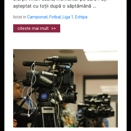
așteptat cu toții după o săptămână ...
listat in
Campionat
,
Fotbal
,
Liga 1
,
Echipa
citeste mai mult
>>