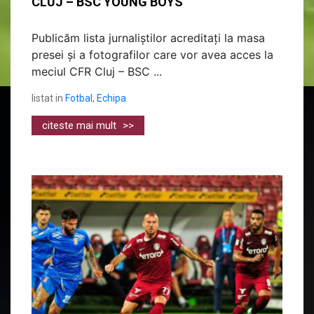
CLUJ – BSC YOUNG BOYS
Publicăm lista jurnaliștilor acreditați la masa
presei și a fotografilor care vor avea acces la
meciul CFR Cluj – BSC ...
listat in
Fotbal
,
Echipa
citeste mai mult
>>