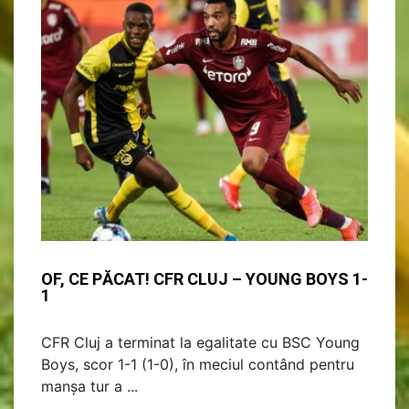
OF, CE PĂCAT! CFR CLUJ – YOUNG BOYS 1-
1
CFR Cluj a terminat la egalitate cu BSC Young
Boys, scor 1-1 (1-0), în meciul contând pentru
manșa tur a ...