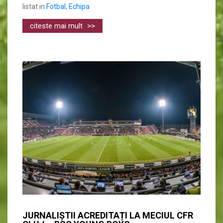
listat in
Fotbal
,
Echipa
citeste mai mult
>>
JURNALIȘTII ACREDITAȚI LA MECIUL CFR