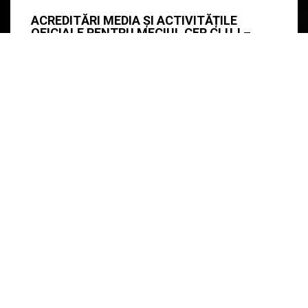
ACREDITĂRI MEDIA ȘI ACTIVITĂȚILE
OFICIALE PENTRU MECIUL CFR CLUJ –
BSC YOUNG BOYS
Publicăm detaliile referitoare la procesul de
acreditare pentru meciul CFR 1907 Cluj – BSC
Young Boys, respectiv informațiile privind
activitățile oficiale ...
listat in
Fotbal
,
Echipa
citeste mai mult
>>