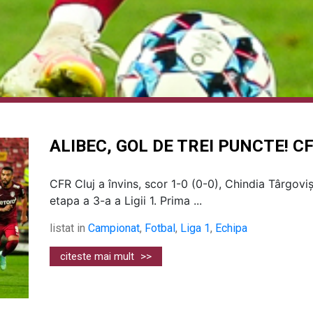
ALIBEC, GOL DE TREI PUNCTE! CF
CFR Cluj a învins, scor 1-0 (0-0), Chindia Târgovi
etapa a 3-a a Ligii 1. Prima ...
listat in
Campionat
,
Fotbal
,
Liga 1
,
Echipa
citeste mai mult
>>