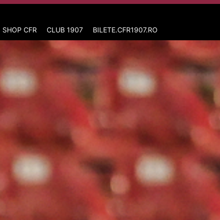
 SHOP CFR
CLUB 1907
BILETE.CFR1907.RO