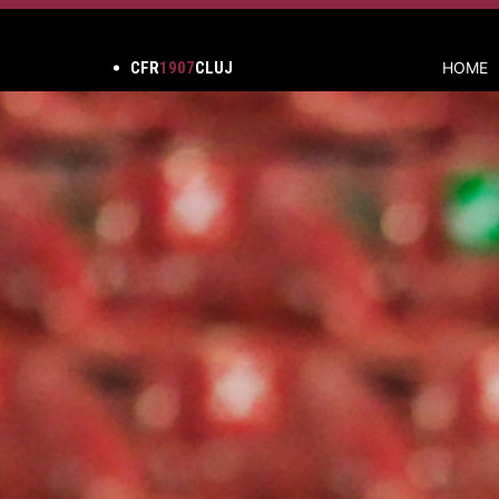
CFR
1907
CLUJ
HOME