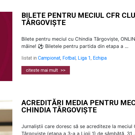
BILETE PENTRU MECIUL CFR CLU
TÂRGOVIȘTE
Bilete pentru meciul cu Chindia Târgoviște, ONLI
mâine! ⚽ Biletele pentru partida din etapa a ...
listat in
Campionat
,
Fotbal
,
Liga 1
,
Echipa
citeste mai mult
>>
ACREDITĂRI MEDIA PENTRU MEC
CHINDIA TÂRGOVIȘTE
Jurnaliștii care doresc să se acrediteze la meciul
Târgoviște (etapa a 3-a a Ligii 1) de sâmbătă, 31 ..