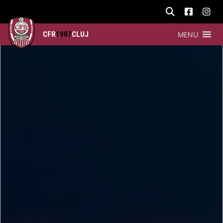
CFR
1907
CLUJ
MENU