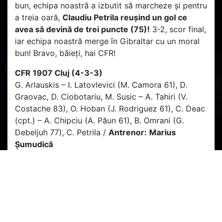
bun, echipa noastră a izbutit să marcheze și pentru
a treia oară,
Claudiu Petrila reușind un gol ce
avea să devină de trei puncte (75)!
3-2, scor final,
iar echipa noastră merge în Gibraltar cu un moral
bun! Bravo, băieți, hai CFR!
CFR 1907 Cluj (4-3-3)
G. Arlauskis – I. Latovlevici (M. Camora 61), D.
Graovac, D. Ciobotariu, M. Susic – A. Tahiri (V.
Costache 83), O. Hoban (J. Rodriguez 61), C. Deac
(cpt.) – A. Chipciu (A. Păun 61), B. Omrani (G.
Debeljuh 77), C. Petrila /
Antrenor:
Marius
Șumudică
Rezerve:
C. Bălgrădean, C. Manea, M. Cestor, V.
Costache, M. Gîdea