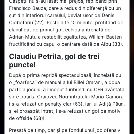
Oaspeții nu s-au lăsat mai prejos, replicând prin
Francisco Bauza, care a redus din diferență cu un
șut din interiorul careului, deviat ușor de Denis
Ciobotariu (22). Peste alte 10 minute, profitând de
elanul dat de primul gol, echipa antrenată de
Adrian Mutu a restabilit egalitatea, William Baeten
fructificând cu capul o centrare dată de Albu (33).
Claudiu Petrila, gol de trei
puncte!
După o primă repriză spectaculoasă, încheiată cu
o „foarfecă” de manual a lui Billel Omrani, a doua
parte a jocului a început furibund, cu CFR avântată
spre poarta Craiovei. Nou-intratului Mario Camora
i s-a refuzat un penalty clar (63), iar lui Adiță Păun,
și el proaspăt intrat, i s-a refuzat un gol pe motiv
de offside (68)!
Presată de timp, dar și pe fondul unui joc ofensiv