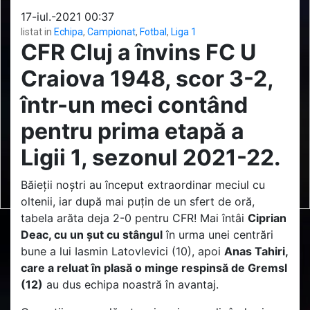
17-iul.-2021 00:37
listat in
Echipa
,
Campionat
,
Fotbal
,
Liga 1
CFR Cluj a învins FC U
Craiova 1948, scor 3-2,
într-un meci contând
pentru prima etapă a
Ligii 1, sezonul 2021-22.
Băieții noștri au început extraordinar meciul cu
oltenii, iar după mai puțin de un sfert de oră,
tabela arăta deja 2-0 pentru CFR! Mai întâi
Ciprian
Deac, cu un șut cu stângul
în urma unei centrări
bune a lui Iasmin Latovlevici (10), apoi
Anas Tahiri,
care a reluat în plasă o minge respinsă de Gremsl
(12)
au dus echipa noastră în avantaj.