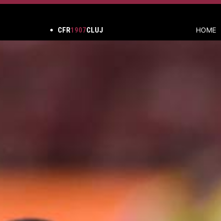
CFR
1907
CLUJ
HOME