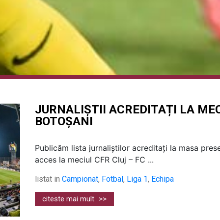
JURNALIȘTII ACREDITAȚI LA MEC
BOTOȘANI
Publicăm lista jurnaliștilor acreditați la masa pres
acces la meciul CFR Cluj – FC ...
listat in
Campionat
,
Fotbal
,
Liga 1
,
Echipa
citeste mai mult
>>