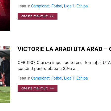
listat in
Campionat
,
Fotbal
,
Liga 1
,
Echipa
citeste mai mult
>>
VICTORIE LA ARAD! UTA ARAD – 
CFR 1907 Cluj s-a impus pe terenul formației UTA 
contând pentru etapa a 26-a a ...
listat in
Campionat
,
Fotbal
,
Liga 1
,
Echipa
citeste mai mult
>>