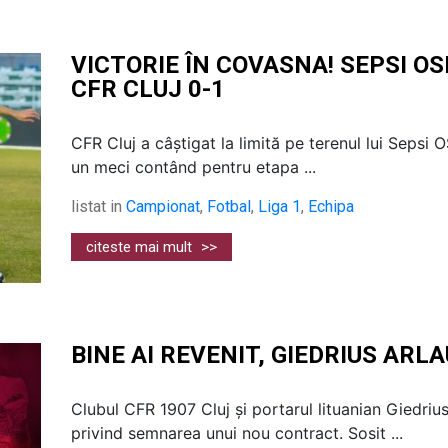
VICTORIE ÎN COVASNA! SEPSI O
CFR CLUJ 0-1
CFR Cluj a câștigat la limită pe terenul lui Sepsi 
un meci contând pentru etapa ...
listat in
Campionat
,
Fotbal
,
Liga 1
,
Echipa
citeste mai mult
>>
BINE AI REVENIT, GIEDRIUS ARLA
Clubul CFR 1907 Cluj și portarul lituanian Giedriu
privind semnarea unui nou contract. Sosit ...