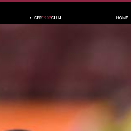
CFR
1907
CLUJ
HOME