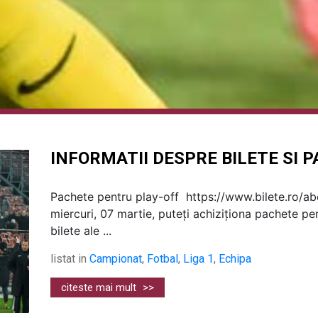
INFORMATII DESPRE BILETE SI 
Pachete pentru play-off https://www.bilete.ro/a
miercuri, 07 martie, puteți achiziționa pachete pen
bilete ale ...
listat in
Campionat
,
Fotbal
,
Liga 1
,
Echipa
citeste mai mult
>>