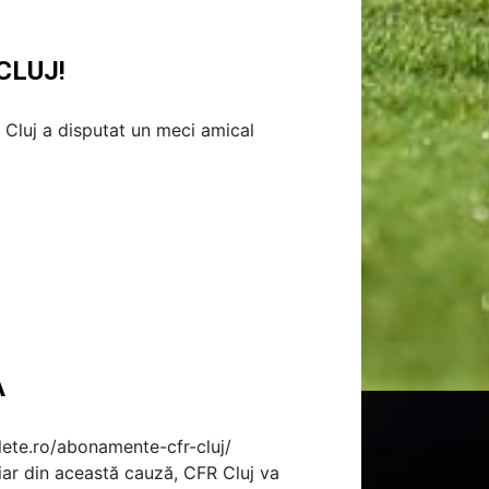
CLUJ!
 Cluj a disputat un meci amical
A
te.ro/abonamente-cfr-cluj/
iar din această cauză, CFR Cluj va