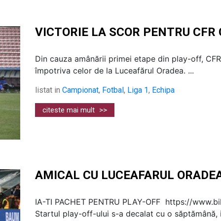
VICTORIE LA SCOR PENTRU CFR 
Din cauza amânării primei etape din play-off, CFR
împotriva celor de la Luceafărul Oradea. ...
listat in
Campionat
,
Fotbal
,
Liga 1
,
Echipa
citeste mai mult
>>
AMICAL CU LUCEAFARUL ORADE
IA-TI PACHET PENTRU PLAY-OFF https://www.bile
Startul play-off-ului s-a decalat cu o săptămână, 