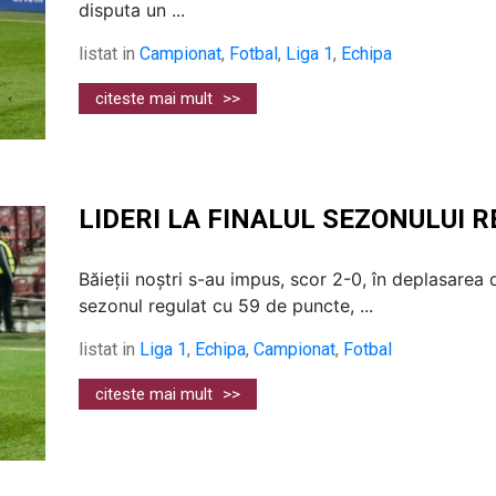
disputa un ...
listat in
Campionat
,
Fotbal
,
Liga 1
,
Echipa
citeste mai mult
>>
LIDERI LA FINALUL SEZONULUI 
Băieții noștri s-au impus, scor 2-0, în deplasarea 
sezonul regulat cu 59 de puncte, ...
listat in
Liga 1
,
Echipa
,
Campionat
,
Fotbal
citeste mai mult
>>