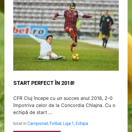
START PERFECT ÎN 2018!
CFR Cluj începe cu un succes anul 2018, 2-0
împotriva celor de la Concordia Chiajna. Cu o
echipă de start ...
listat in
Campionat
,
Fotbal
,
Liga 1
,
Echipa