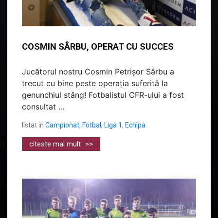
COSMIN SÂRBU, OPERAT CU SUCCES
Jucătorul nostru Cosmin Petrișor Sârbu a
trecut cu bine peste operația suferită la
genunchiul stâng! Fotbalistul CFR-ului a fost
consultat ...
listat in
Campionat
,
Fotbal
,
Liga 1
,
Echipa
citeste mai mult
>>