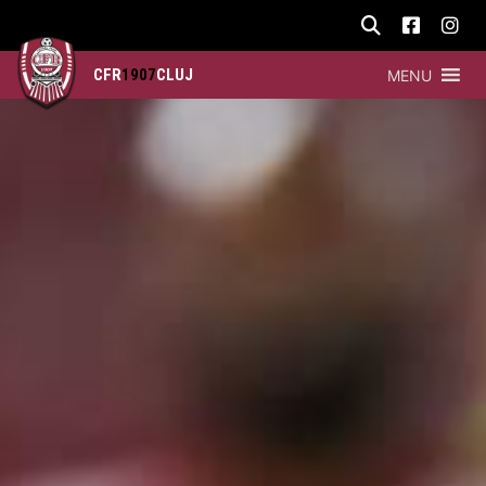
CFR
1907
CLUJ
MENU