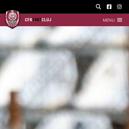
CFR
1907
CLUJ
MENU