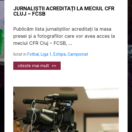
JURNALIȘTII ACREDITAȚI LA MECIUL CFR
CLUJ – FCSB
Publicăm lista jurnaliștilor acreditați la masa
presei și a fotografilor care vor avea acces la
meciul CFR Cluj – FCSB, ...
listat in
Fotbal
,
Liga 1
,
Echipa
,
Campionat
citeste mai mult
>>