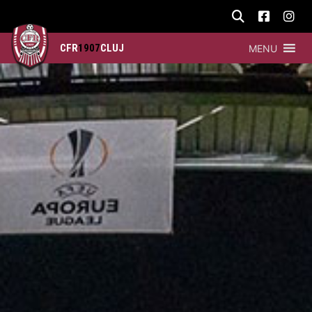
CFR
1907
CLUJ
MENU