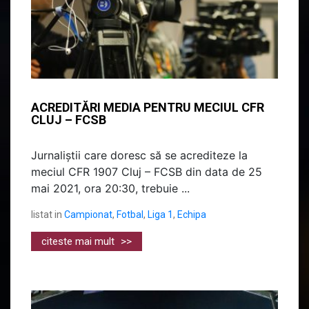
ACREDITĂRI MEDIA PENTRU MECIUL CFR
CLUJ – FCSB
Jurnaliștii care doresc să se acrediteze la
meciul CFR 1907 Cluj – FCSB din data de 25
mai 2021, ora 20:30, trebuie ...
listat in
Campionat
,
Fotbal
,
Liga 1
,
Echipa
citeste mai mult
>>