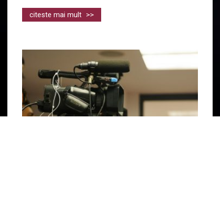
citeste mai mult
>>
ACREDITĂRI MEDIA PENTRU MECIUL CFR
CLUJ – FC BOTOȘANI