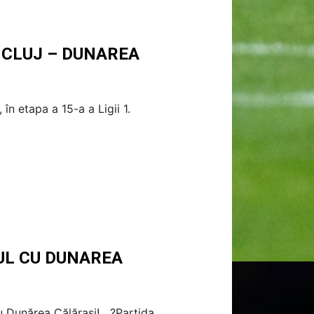
R CLUJ – DUNAREA
în etapa a 15-a a Ligii 1.
UL CU DUNAREA
u Dunărea Călărași! ?Partida