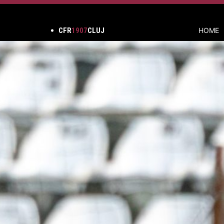
CFR
1907
CLUJ
HOME