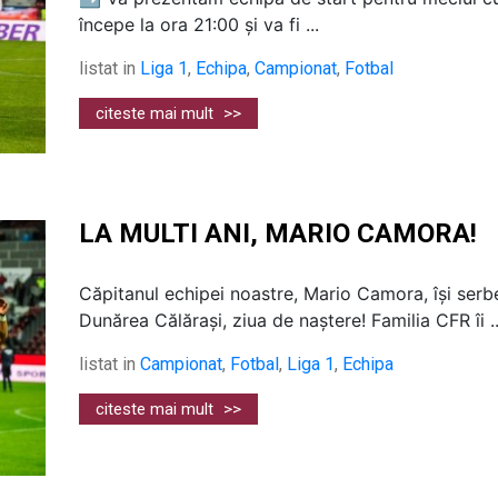
începe la ora 21:00 și va fi ...
listat in
Liga 1
,
Echipa
,
Campionat
,
Fotbal
citeste mai mult
>>
LA MULTI ANI, MARIO CAMORA!
Căpitanul echipei noastre, Mario Camora, își serbe
Dunărea Călărași, ziua de naștere! Familia CFR îi ..
listat in
Campionat
,
Fotbal
,
Liga 1
,
Echipa
citeste mai mult
>>