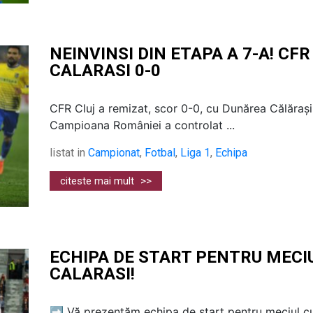
NEINVINSI DIN ETAPA A 7-A! CF
CALARASI 0-0
CFR Cluj a remizat, scor 0-0, cu Dunărea Călărași, 
Campioana României a controlat ...
listat in
Campionat
,
Fotbal
,
Liga 1
,
Echipa
citeste mai mult
>>
ECHIPA DE START PENTRU MECI
CALARASI!
➡️ Vă prezentăm echipa de start pentru meciul c