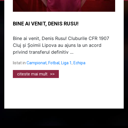
BINE AI VENIT, DENIS RUSU!
Bine ai venit, Denis Rusu! Cluburile CFR 1907
Cluj și Șoimii Lipova au ajuns la un acord
privind transferul definitiv ...
listat in
Campionat
,
Fotbal
,
Liga 1
,
Echipa
citeste mai mult
>>