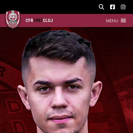
CFR
1907
CLUJ
MENU