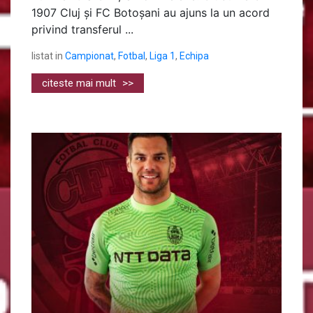
1907 Cluj și FC Botoșani au ajuns la un acord
privind transferul ...
listat in
Campionat
,
Fotbal
,
Liga 1
,
Echipa
citeste mai mult
>>