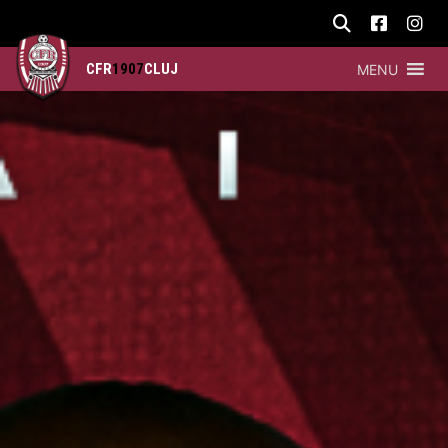
CFR
1907
CLUJ
MENU