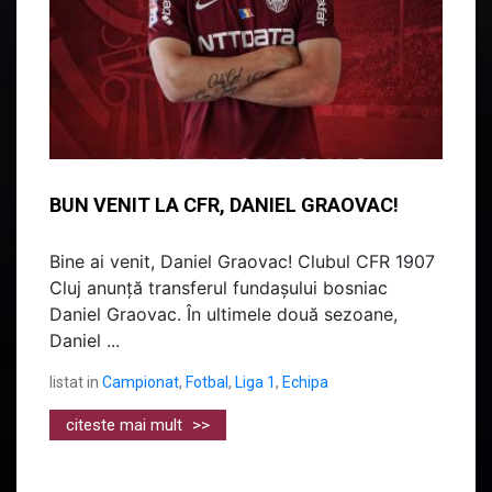
BUN VENIT LA CFR, DANIEL GRAOVAC!
Bine ai venit, Daniel Graovac! Clubul CFR 1907
Cluj anunță transferul fundașului bosniac
Daniel Graovac. În ultimele două sezoane,
Daniel ...
listat in
Campionat
,
Fotbal
,
Liga 1
,
Echipa
citeste mai mult
>>