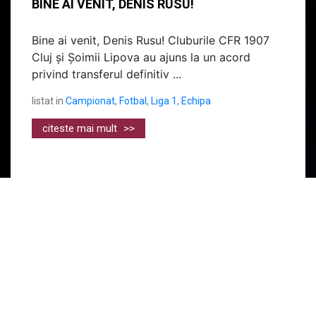
BINE AI VENIT, DENIS RUSU!
Bine ai venit, Denis Rusu! Cluburile CFR 1907
Cluj și Șoimii Lipova au ajuns la un acord
privind transferul definitiv ...
listat in
Campionat
,
Fotbal
,
Liga 1
,
Echipa
citeste mai mult
>>