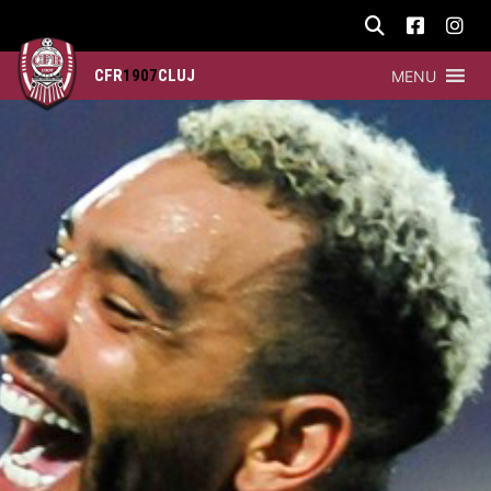
CFR
1907
CLUJ
MENU