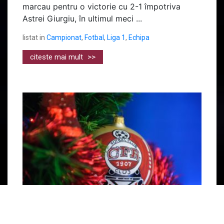
marcau pentru o victorie cu 2-1 împotriva
Astrei Giurgiu, în ultimul meci ...
listat in
Campionat
,
Fotbal
,
Liga 1
,
Echipa
citeste mai mult
>>