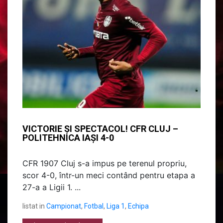
VICTORIE ȘI SPECTACOL! CFR CLUJ –
POLITEHNICA IAȘI 4-0
CFR 1907 Cluj s-a impus pe terenul propriu,
scor 4-0, într-un meci contând pentru etapa a
27-a a Ligii 1. ...
listat in
Campionat
,
Fotbal
,
Liga 1
,
Echipa