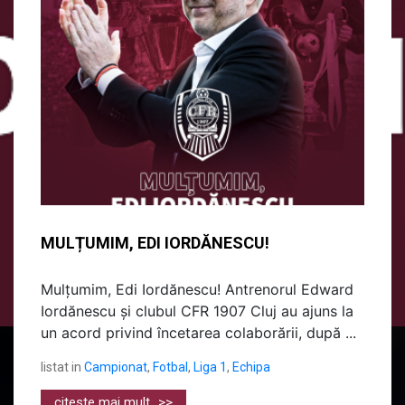
MULȚUMIM, EDI IORDĂNESCU!
Mulțumim, Edi Iordănescu! Antrenorul Edward
Iordănescu și clubul CFR 1907 Cluj au ajuns la
un acord privind încetarea colaborării, după ...
listat in
Campionat
,
Fotbal
,
Liga 1
,
Echipa
citeste mai mult
>>