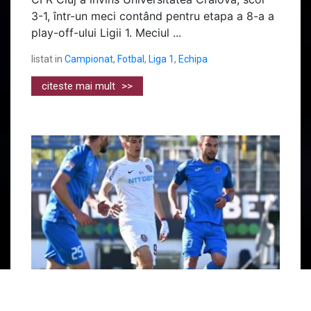
3-1, într-un meci contând pentru etapa a 8-a a
play-off-ului Ligii 1. Meciul ...
listat in
Campionat
,
Fotbal
,
Liga 1
,
Echipa
citeste mai mult
>>