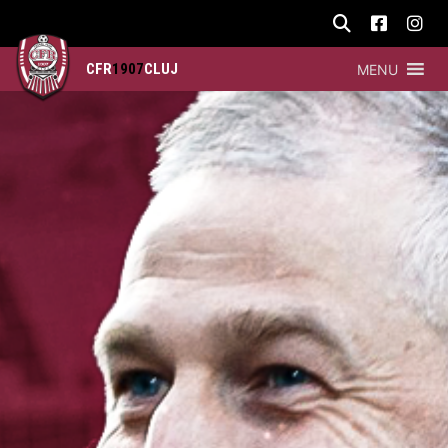
CFR
1907
CLUJ
MENU