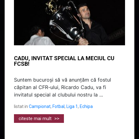
CADU, INVITAT SPECIAL LA MECIUL CU
FCSB!
Suntem bucuroși să vă anunțăm că fostul
căpitan al CFR-ului, Ricardo Cadu, va fi
invitatul special al clubului nostru la ...
listat in
Campionat
,
Fotbal
,
Liga 1
,
Echipa
citeste mai mult
>>