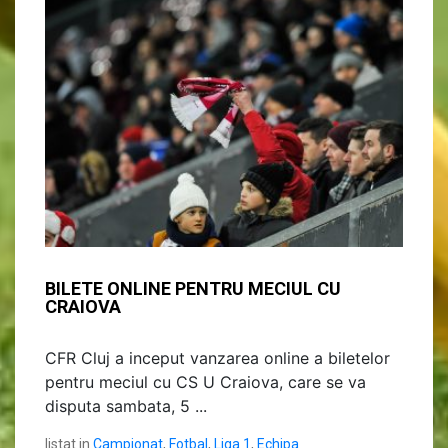
BILETE ONLINE PENTRU MECIUL CU
CRAIOVA
CFR Cluj a inceput vanzarea online a biletelor
pentru meciul cu CS U Craiova, care se va
disputa sambata, 5 ...
listat in
Campionat
,
Fotbal
,
Liga 1
,
Echipa