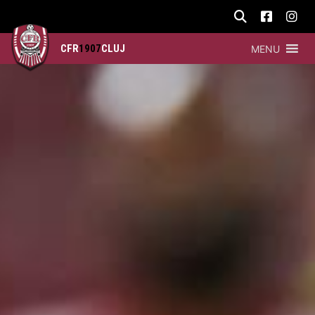
CFR
1907
CLUJ
MENU