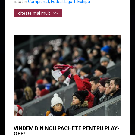
listat in
Campionat
,
Fotbal
,
Liga 1
,
Echipa
citeste mai mult
>>
VINDEM DIN NOU PACHETE PENTRU PLAY-
OFF!