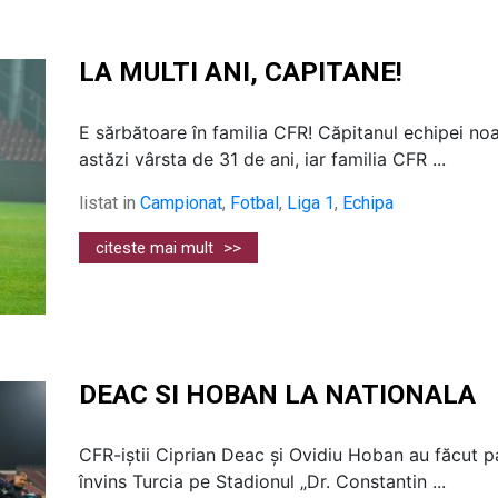
LA MULTI ANI, CAPITANE!
E sărbătoare în familia CFR! Căpitanul echipei no
astăzi vârsta de 31 de ani, iar familia CFR ...
listat in
Campionat
,
Fotbal
,
Liga 1
,
Echipa
citeste mai mult
>>
DEAC SI HOBAN LA NATIONALA
CFR-iștii Ciprian Deac și Ovidiu Hoban au făcut p
învins Turcia pe Stadionul „Dr. Constantin ...