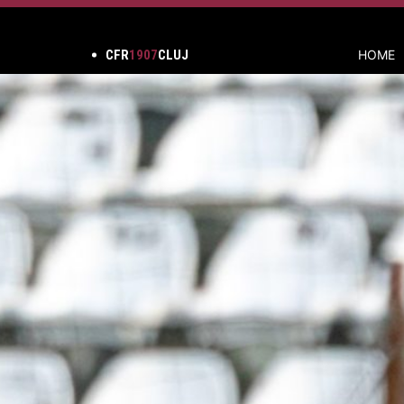
CFR
1907
CLUJ
HOME