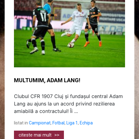
MULTUMIM, ADAM LANG!
Clubul CFR 1907 Cluj și fundașul central Adam
Lang au ajuns la un acord privind rezilierea
amiabilă a contractului! Îi ...
listat in
Campionat
,
Fotbal
,
Liga 1
,
Echipa
citeste mai mult
>>