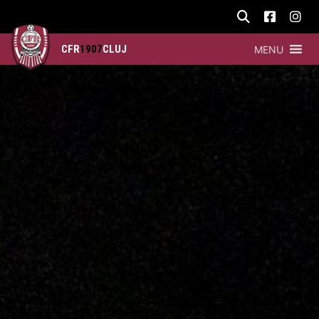
CFR
1907
CLUJ
MENU