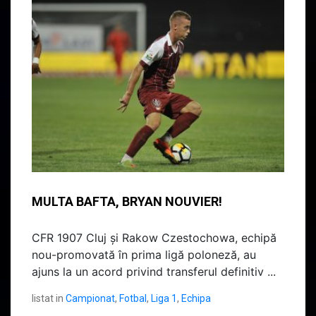
MULTA BAFTA, BRYAN NOUVIER!
CFR 1907 Cluj și Rakow Czestochowa, echipă
nou-promovată în prima ligă poloneză, au
ajuns la un acord privind transferul definitiv ...
listat in
Campionat
,
Fotbal
,
Liga 1
,
Echipa