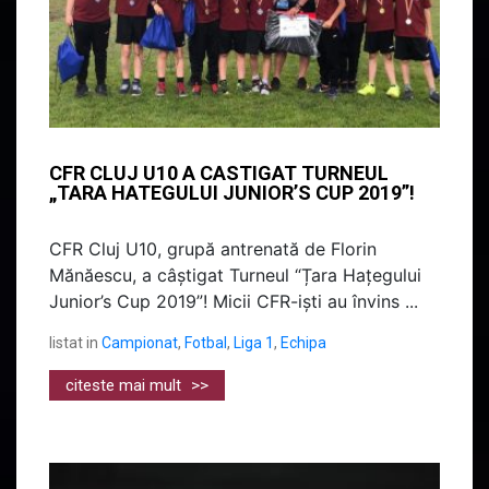
CFR CLUJ U10 A CASTIGAT TURNEUL
„TARA HATEGULUI JUNIOR’S CUP 2019”!
CFR Cluj U10, grupă antrenată de Florin
Mănăescu, a câștigat Turneul “Țara Hațegului
Junior’s Cup 2019”! Micii CFR-iști au învins ...
listat in
Campionat
,
Fotbal
,
Liga 1
,
Echipa
citeste mai mult
>>