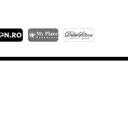
ARTICOLE RECENTE
ÎNFRÂNGERE ÎN GRUIA
DERBY-UL CLUJULUI SE JOACĂ ÎN OCTOMBRIE
FC RAPID – CFR CLUJ 3-1
BILETE PENTRU MECIUL CU TROMSØ IL