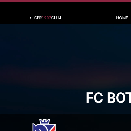
CFR
1907
CLUJ
HOME
FC BO