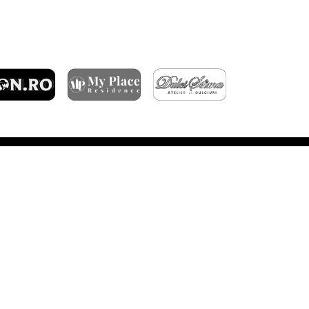
ARTICOLE RECENTE
ÎNFRÂNGERE ÎN GRUIA
DERBY-UL CLUJULUI SE JOACĂ ÎN OCTOMBRIE
FC RAPID – CFR CLUJ 3-1
BILETE PENTRU MECIUL CU TROMSØ IL