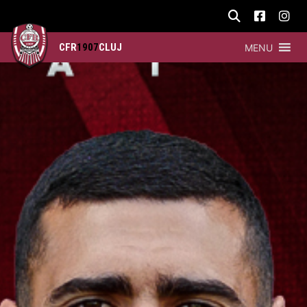
CFR
1907
CLUJ
MENU