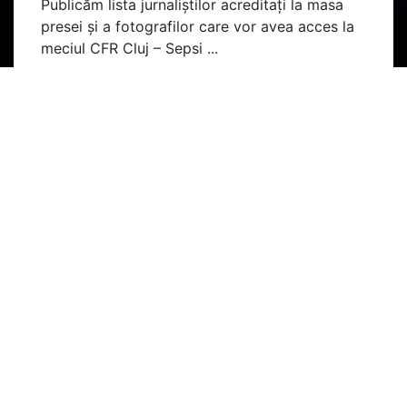
Publicăm lista jurnaliștilor acreditați la masa
presei și a fotografilor care vor avea acces la
meciul CFR Cluj – Sepsi ...
listat in
Fotbal
,
Liga 1
,
Echipa
,
Campionat
citeste mai mult
>>