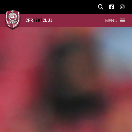
CFR
1907
CLUJ
MENU