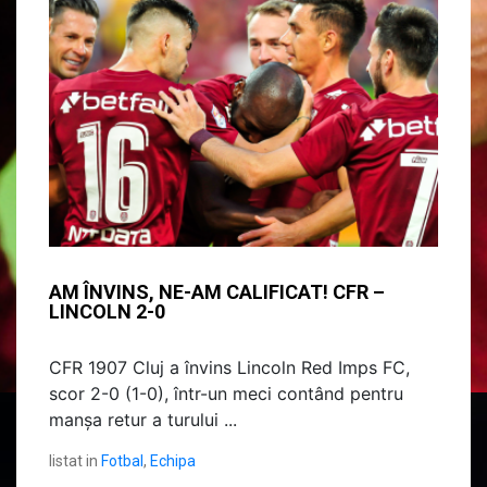
AM ÎNVINS, NE-AM CALIFICAT! CFR –
LINCOLN 2-0
CFR 1907 Cluj a învins Lincoln Red Imps FC,
scor 2-0 (1-0), într-un meci contând pentru
manșa retur a turului ...
listat in
Fotbal
,
Echipa